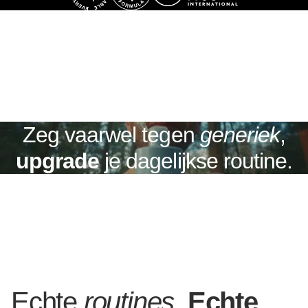
Zeg vaarwel tegen
generiek
,
upgrade
je dagelijkse routine.
Echte
routines
.
Echte