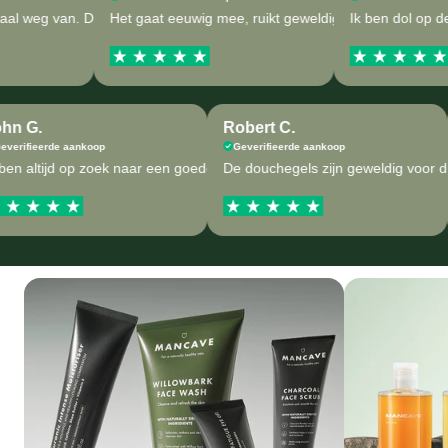
t luxueus aan, alsof je naar de spa bent geweest.
gd van ManCave en ik zie mezelf nergens anders meer mijn verzorgingsp
oit heb gebruikt. Ik voel me altijd zo schoon en fris. Ik koop nu de 500m
eg van. De geuren zijn ongelooflijk. De kwaliteit is anders dan alles w
Het gaat eeuwig mee, ruikt geweldig en is volledig natuu
Ik ben dol op deze d
John G.
Robert C.
Geverifieerde aankoop
Geverifieerde aankoop
.
 als inverse psoriasis en ManCave verergert het helemaal niet.
einig van nodig. Dat heb ik bij geen enkel ander merk en ik ga voorlop
Ik ben altijd op zoek naar een goede douchegel, vooral na het spo
De douchegels zijn geweldig vo