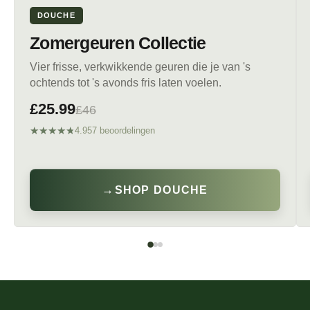
DOUCHE
Zomergeuren Collectie
Vier frisse, verkwikkende geuren die je van 's
ochtends tot 's avonds fris laten voelen.
£25.99
£46
★★★★★
★★★★★
4.957 beoordelingen
→
SHOP DOUCHE