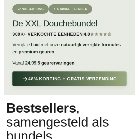
VANAF 33P/DAG
5 X 500ML FLESSEN
De XXL Douchebundel
300K+ VERKOCHTE EENHEDEN
|
4,8
Verrijk je huid met onze
natuurlijk verrijkte formules
en
premium geuren.
Vanaf
24,99
|
5 geurervaringen
48% KORTING + GRATIS VERZENDING
Bestsellers
,
samengesteld als
bundels